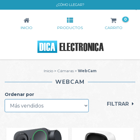
¿CÓMO LLEGAR?
WEBCAM
0
INICIO
PRODUCTOS
CARRITO
Inicio
>
Cámaras
>
WebCam
WEBCAM
Ordenar por
FILTRAR